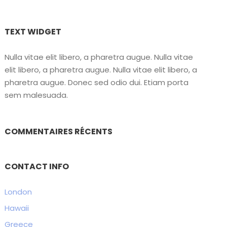
TEXT WIDGET
Nulla vitae elit libero, a pharetra augue. Nulla vitae
elit libero, a pharetra augue. Nulla vitae elit libero, a
pharetra augue. Donec sed odio dui. Etiam porta
sem malesuada.
COMMENTAIRES RÉCENTS
CONTACT INFO
London
+6-345-3456-233
Hawaii
+1-345-33454-4
Greece
+34-8757-4556