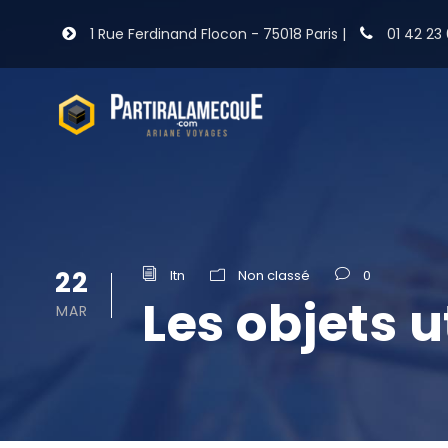
1 Rue Ferdinand Flocon - 75018 Paris |
01 42 23 
22
ltn
Non classé
0
Les objets u
MAR