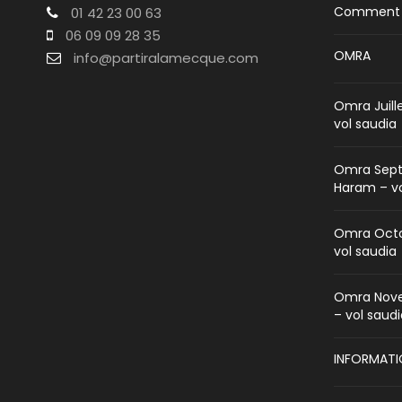
Comment ré
01 42 23 00 63
06 09 09 28 35
OMRA
info@partiralamecque.com
Omra Juill
vol saudia
Omra Sept
Haram – vo
Omra Octo
vol saudia
Omra Nove
– vol saud
INFORMATI