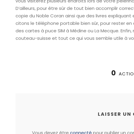
vous visiterez plusieurs endroits lors de votre pèlerin
D’ailleurs, pour être sûr de tout bien accomplir corr
copie du Noble Coran ainsi que des livres expliquant e
citons le téléphone portable bien sûr, pour rester e
des cartes à puce SIM à Médine ou La Mecque. Enfin,
couteau-suisse et tout ce qui vous semble utile à vot
0
ACTI
LAISSER UN
Vous devez être
connecté
pour publier un c