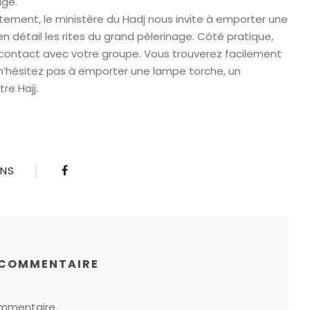
age.
ectement, le ministère du Hadj nous invite à emporter une
n détail les rites du grand pèlerinage. Côté pratique,
n contact avec votre groupe. Vous trouverez facilement
 n’hésitez pas à emporter une lampe torche, un
re Hajj.
ONS
 COMMENTAIRE
ommentaire.