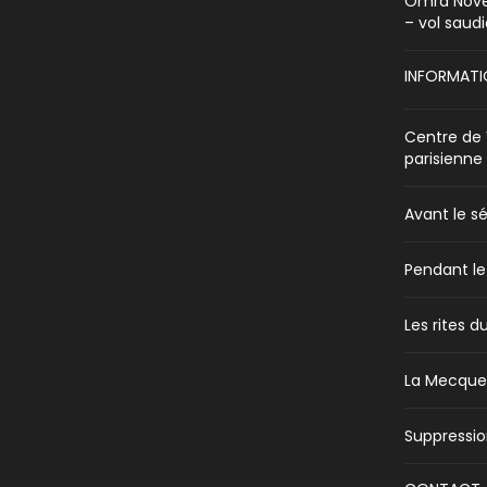
Omra Nove
– vol saud
INFORMATI
Centre de 
parisienne
Avant le sé
Pendant le
Les rites d
La Mecque 
Suppressio