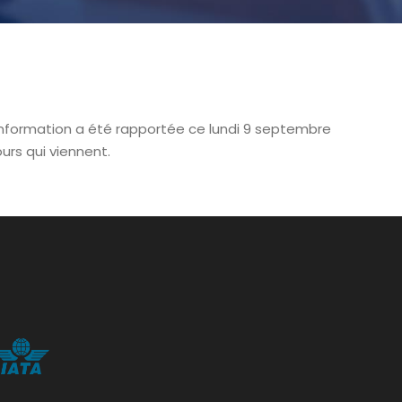
L’information a été rapportée ce lundi 9 septembre
ours qui viennent.