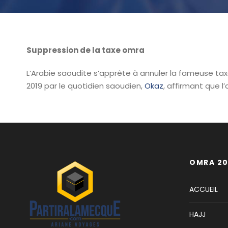
Suppression de la taxe omra
L’Arabie saoudite s’apprête à annuler la fameuse taxe
2019 par le quotidien saoudien,
Okaz
, affirmant que l
OMRA 20
ACCUEIL
HAJJ