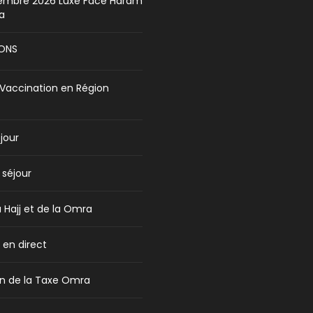
mbre 2026 Luxe Face Haram
ia
ONS
Vaccination en Région
jour
 séjour
u Hajj et de la Omra
en direct
n de la Taxe Omra