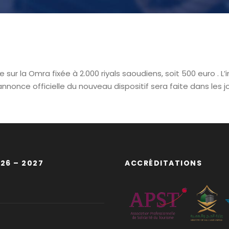
 sur la Omra fixée à 2.000 riyals saoudiens, soit 500 euro . 
’annonce officielle du nouveau dispositif sera faite dans les j
26 – 2027
ACCRÉDITATIONS