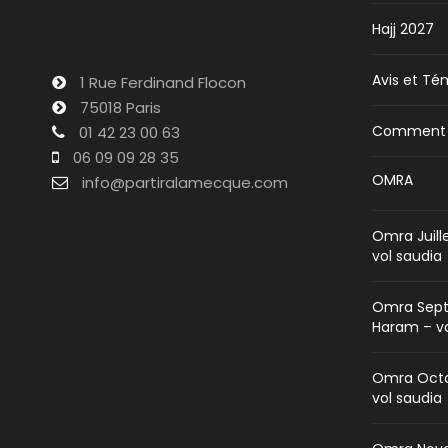
Hajj 2027
Avis et T
1 Rue Ferdinand Flocon
75018 Paris
Comment ré
01 42 23 00 63
06 09 09 28 35
OMRA
info@partiralamecque.com
Omra Juill
vol saudia
Omra Sept
Haram – vo
Omra Octo
vol saudia